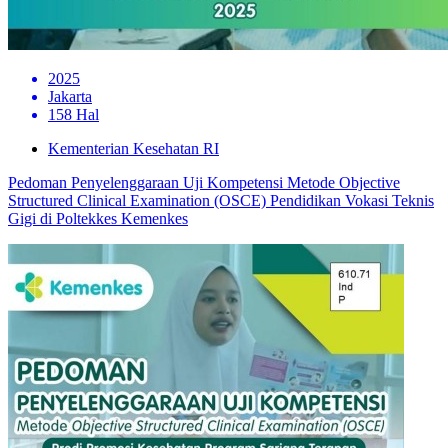
2025
Jakarta
158 Hal
Kementerian Kesehatan RI
Pedoman Penyelenggaraan Uji Kompetensi Metode Objective
Structured Clinical Examination (OSCE) Pendidikan Vokasi Teknis
Gigi di Poltekkes Kemenkes