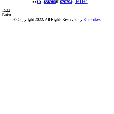
1
2
...
88
89
90
91
92
93
94
...
101
102
1522
Buku
© Copyright 2022. All Rights Reserved by
Kemenkes