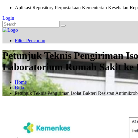
Aplikasi Repository Perpustakaan Kementerian Kesehatan Rep
Login
Filter Pencarian
Petunjuk Teknis Pengiriman Iso
Laboratorium Rumah Sakit ke 
Home
Buku
Petunjuk Teknis Pengiriman Isolat Bakteri Resistan Antimikr