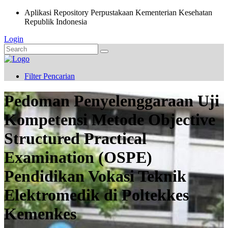
Aplikasi Repository Perpustakaan Kementerian Kesehatan
Republik Indonesia
Login
Filter Pencarian
Pedoman Penyelenggaraan Uji
Kompetensi Metode Objective
Structured Practical
Examination (OSPE)
Pendidikan Vokasi Teknik
Elektromedik di Poltekkes
Kemenkes