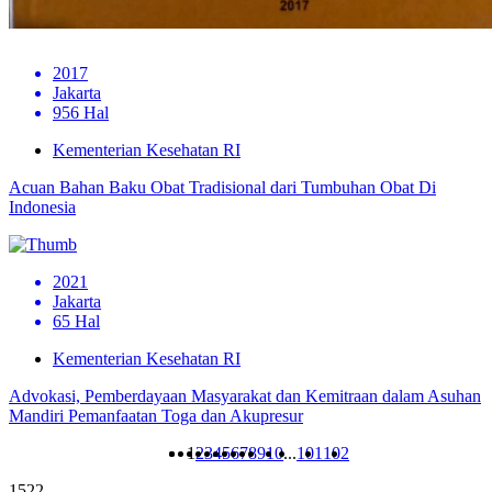
2017
Jakarta
956 Hal
Kementerian Kesehatan RI
Acuan Bahan Baku Obat Tradisional dari Tumbuhan Obat Di
Indonesia
2021
Jakarta
65 Hal
Kementerian Kesehatan RI
Advokasi, Pemberdayaan Masyarakat dan Kemitraan dalam Asuhan
Mandiri Pemanfaatan Toga dan Akupresur
1
2
3
4
5
6
7
8
9
10
...
101
102
1522