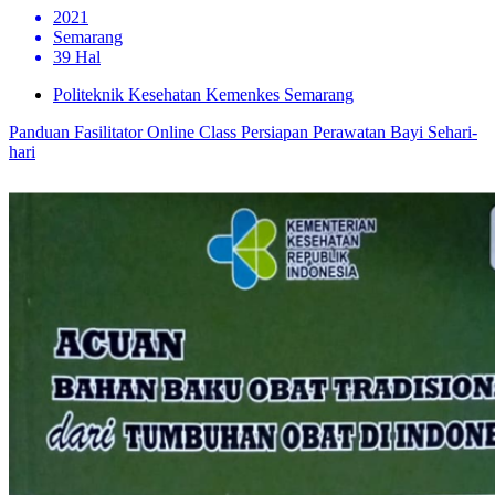
2021
Semarang
39 Hal
Politeknik Kesehatan Kemenkes Semarang
Panduan Fasilitator Online Class Persiapan Perawatan Bayi Sehari-
hari