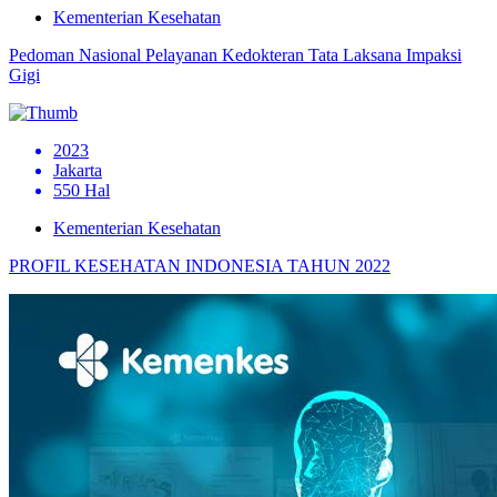
Kementerian Kesehatan
Pedoman Nasional Pelayanan Kedokteran Tata Laksana Impaksi
Gigi
2023
Jakarta
550 Hal
Kementerian Kesehatan
PROFIL KESEHATAN INDONESIA TAHUN 2022