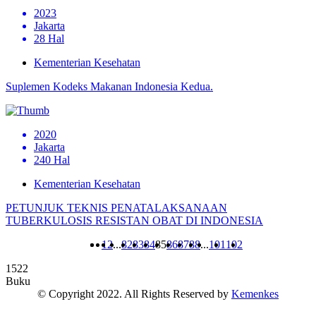
2023
Jakarta
28 Hal
Kementerian Kesehatan
Suplemen Kodeks Makanan Indonesia Kedua.
2020
Jakarta
240 Hal
Kementerian Kesehatan
PETUNJUK TEKNIS PENATALAKSANAAN
TUBERKULOSIS RESISTAN OBAT DI INDONESIA
1
2
...
82
83
84
85
86
87
88
...
101
102
1522
Buku
© Copyright 2022. All Rights Reserved by
Kemenkes