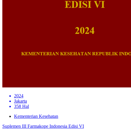
2024
Jakarta
358 Hal
Kementerian Kesehatan
Suplemen III Farmakope Indonesia Edisi VI