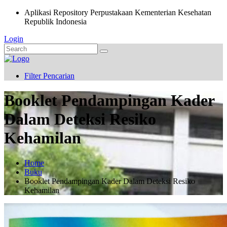
Aplikasi Repository Perpustakaan Kementerian Kesehatan
Republik Indonesia
Login
Filter Pencarian
Booklet Pendampingan Kader
Dalam Deteksi Resiko
Kehamilan
Home
Buku
Booklet Pendampingan Kader Dalam Deteksi Resiko
Kehamilan