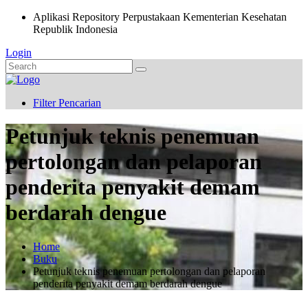
Aplikasi Repository Perpustakaan Kementerian Kesehatan
Republik Indonesia
Login
Filter Pencarian
Petunjuk teknis penemuan
pertolongan dan pelaporan
penderita penyakit demam
berdarah dengue
Home
Buku
Petunjuk teknis penemuan pertolongan dan pelaporan
penderita penyakit demam berdarah dengue