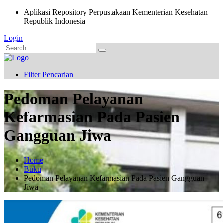
Aplikasi Repository Perpustakaan Kementerian Kesehatan
Republik Indonesia
Login
Filter Pencarian
Pedoman Pelayanan
Kefarmasian Pada Pasien
Gangguan Jiwa
Home
Buku
Pedoman Pelayanan Kefarmasian Pada Pasien Gangguan
Jiwa