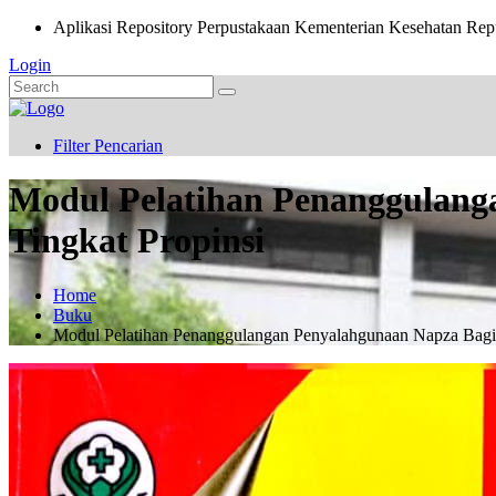
Aplikasi Repository Perpustakaan Kementerian Kesehatan Rep
Login
Filter Pencarian
Modul Pelatihan Penanggulang
Tingkat Propinsi
Home
Buku
Modul Pelatihan Penanggulangan Penyalahgunaan Napza Bagi 