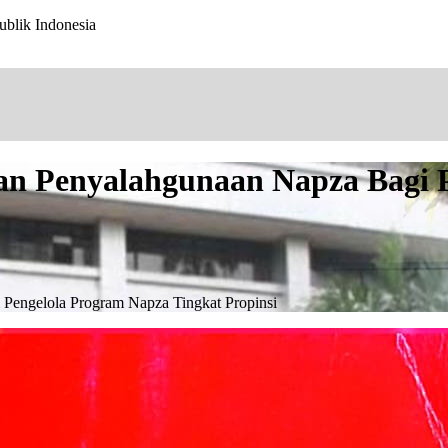
ublik Indonesia
an Penyalahgunaan Napza Bagi 
Pengelola Program Napza Tingkat Propinsi