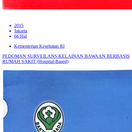
2015
Jakarta
66 Hal
Kementerian Kesehatan RI
PEDOMAN SURVEILANS KELAINAN BAWAAN BERBASIS
RUMAH SAKIT (Hospital-Based)