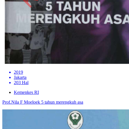
2019
Jakarta
203 Hal
Kemenkes RI
Prof.Nila F Moeloek 5 tahun merengkuh asa