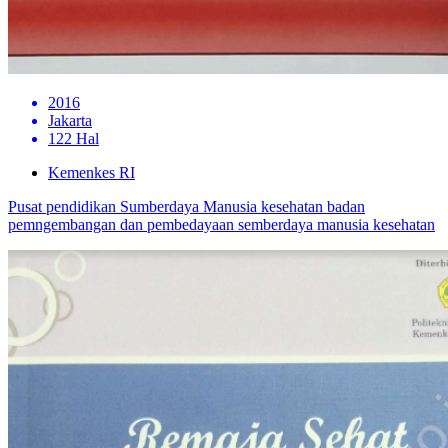
2016
Jakarta
122 Hal
Kemenkes RI
Pusat pendidikan Sumberdaya Manusia kesehatan badan
pemngembangan dan pembedayaan semberdaya manusia kesehatan