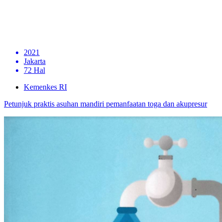
2021
Jakarta
72 Hal
Kemenkes RI
Petunjuk praktis asuhan mandiri pemanfaatan toga dan akupresur